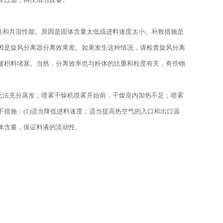
性和共混性能。原因是固体含量太低或进料速度太小。补救措施是
因是旋风分离器分离效果差。如果发生这种情况，请检查旋风分离
被积料堵塞。当然，分离效率也与粉体的比重和粒度有关，有些物
无法充分蒸发；喷雾干燥机喷雾开始前，干燥室内加热不足；喷雾
措施：(1)适当降低进料速度；适当提高热空气的入口和出口温
体含量，保证料液的流动性。