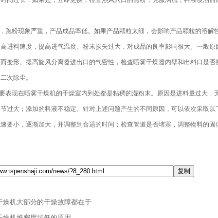
细，跑粉现象严重，产品成品率低。如果产品颗粒太细，会影响产品颗粒的溶解
提高进料速度，提高进气温度。粉末损失过大，对成品的良率影响很大。一般原
撞而变形。提高旋风分离器进出口的气密性，检查喷雾干燥器内壁和出料口是否
加二次除尘。
主要表现在喷雾干燥机的干燥室内到处都是粘稠的湿粉末。原因是进料量过大，
节过大；添加的料液不稳定。针对上述问题产生的不同原因，可以依次采取以下
流速要小，逐渐加大，并调整到合适的时间；检查管道是否堵塞，调整物料的固
干燥机大部分的干燥故障都在于
干燥机堆密度过低的原因