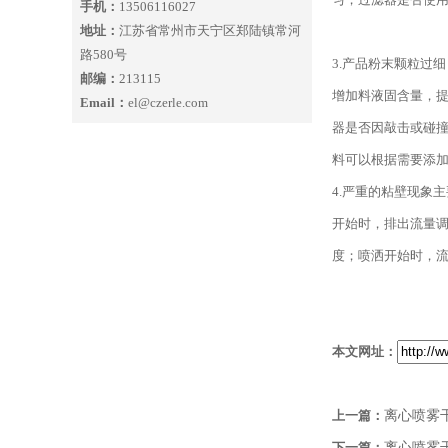
手机：
13506116027
地址：
江苏省常州市天宁区郑陆镇常河
路580号
3.产品粉末颗粒过
邮编：
213115
增加料液固含量，
Email：
el@czerle.com
器是否因敲击或碰
料可以根据需要添
4.严重的粘壁现象
开始时，排出流量调
度；喷洒开始时，
本文网址：
上一篇：
离心喷雾
下一篇：
离心喷雾