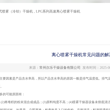
力式喷雾（冷却）干燥机
,
LPG系列高速离心喷雾干燥机
离心喷雾干燥机常见问题的解
来源：
常州尔乐干燥设备有限公司
发布时间：2025-08
的主要因素是产品含水率高，所以产品含水率高的原因一般是排气温度低。排气
度。
质多的可能原因有：
差；(2)将堆积的粉末混合成成品；(3)原料纯度不高；(4)喷雾干燥器设备未
用时间过长，如果是，立即更换；检查热风入口的焦粉，克服涡流；料液喷洒前