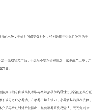
98%的水份，干燥时间仅需数秒钟，特别适用于热敏性物料的干
体能一次干燥成粉粒产品，干燥后不需粉碎和筛选，减少生产工序，产
很方便。
据操作指令由鼓风机吸取再经加热器加热通过过滤器的热风分配
用下被分散成小雾滴。在喷雾干燥主塔内，小雾滴与热风在接触，
体介质再经过过滤后被排出。整套喷雾系统易清洁、无死角,符合