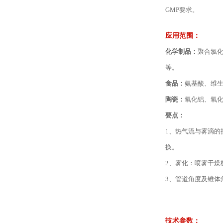
GMP要求。
应用范围：
化学制品：
聚合氯
等。
食品：
氨基酸、维
陶瓷：
氧化铝、氧
要点：
1、热气流与雾滴
换。
2、雾化：喷雾干燥
3、管道角度及锥体
技术参数：