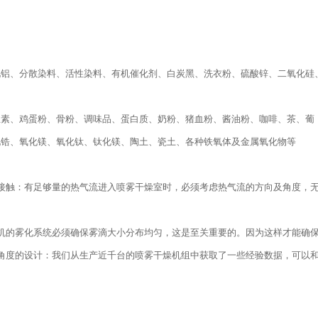
化铝、分散染料、活性染料、有机催化剂、白炭黑、洗衣粉、硫酸锌、二氧化硅
生素、鸡蛋粉、骨粉、调味品、蛋白质、奶粉、猪血粉、酱油粉、咖啡、茶、葡
化锆、氧化镁、氧化钛、钛化镁、陶土、瓷土、各种铁氧体及金属氧化物等
的接触：有足够量的热气流进入喷雾干燥室时，必须考虑热气流的方向及角度，
机的雾化系统必须确保雾滴大小分布均匀，这是至关重要的。因为这样才能确
角度的设计：我们从生产近千台的喷雾干燥机组中获取了一些经验数据，可以