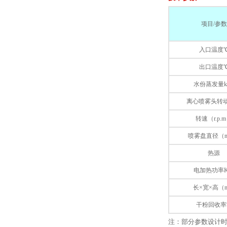
项目/参数
入口温度
出口温度
水份蒸发量kg
离心喷雾头转
转速（r.p.
喷雾盘直径（
热源
电加热功率
长×宽×高（
干粉回收率
注：部分参数设计