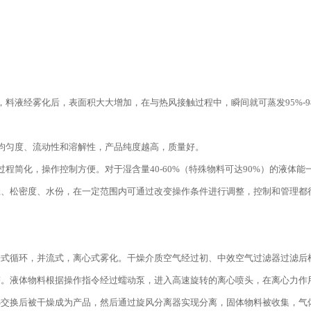
，料液经雾化后，表面积大大增加，在与热风接触过程中，瞬间就可蒸发95%-
均匀度、流动性和溶解性，产品纯度越高，质量好。
过程简化，操作控制方便。对于湿含量40-60%（特殊物料可达90%）的液
径、松密度、水份，在一定范围内可通过改变操作条件进行调整，控制和管理都
循环，并流式，离心式雾化。干燥介质空气经过初、中效空气过滤器过滤后根
塔。液体物料根据操作指令经过蠕动泵，进入高速旋转的离心喷头，在离心力作
交换后被干燥成为产品，然后通过旋风分离器实现分离，固体物料被收集，气