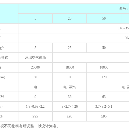
型号：
5
25
50
℃
140~3
℃
~80
/h
5
25
50
动形式
压缩空气传动
m）
25000
18000
18000
mm）
50
100
120
电
电+蒸汽
电+
KW
9
36
63
m）
1.8×0.93×2.2
3×2.7×4.26
3.7×3.2×5.1
%
≥95
≥95
≥95
时视不同物料有所调整，以设计为准。