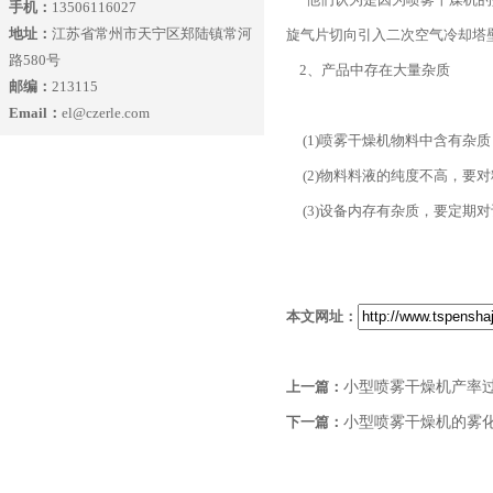
手机：
13506116027
地址：
江苏省常州市天宁区郑陆镇常河
旋气片切向引入二次空气冷却塔
路580号
2、产品中存在大量杂质
邮编：
213115
Email：
el@czerle.com
(1)喷雾干燥机物料中含有杂
(2)物料料液的纯度不高，要
(3)设备内存有杂质，要定期
本文网址：
上一篇：
小型喷雾干燥机产率
下一篇：
小型喷雾干燥机的雾