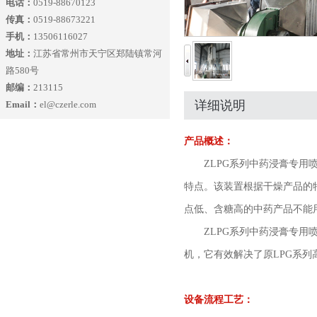
电话：
0519-88670123
传真：
0519-88673221
手机：
13506116027
地址：
江苏省常州市天宁区郑陆镇常河
路580号
邮编：
213115
详细说明
Email：
el@czerle.com
产品概述：
ZLPG系列中药浸膏专用喷
特点。该装置根据干燥产品的
点低、含糖高的中药产品不能
ZLPG系列中药浸膏专用喷
机，它有效解决了原LPG系
设备流程工艺：