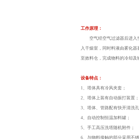
工作原理：
空气经空气过滤器后进入空
入干燥室，同时料液由雾化器雾
至效料仓，完成物料的冷却及
设备特点：
1、塔体具有冷风夹套；
2、塔体上装有自动振打装置
3、塔体、管路配有快开清
4、自动控制恒温加料罐；
5、手工高压洗塔随机附件；
6、与物料接触的部分采用不